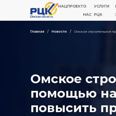
НАЦПРОЕКТ
О
УСЛУГИ
НАС
РЦК
Главная
Новости
Омское строительное пр
Омское стро
помощью на
повысить п