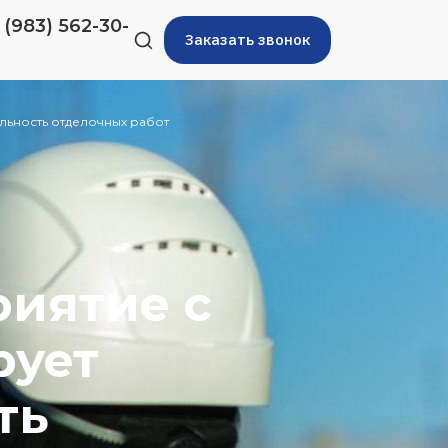
 (983) 562-30-
Заказать звонок
льность отделочных работ
риятие с
рует
ть