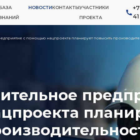
БАЗА
НОВОСТИ
КОНТАКТЫ
УЧАСТНИКИ
+7
41
ЗНАНИЙ
ПРОЕКТА
едприятие с помощью нацпроекта планирует повысить производите
ительное предп
цпроекта плани
роизводительнос