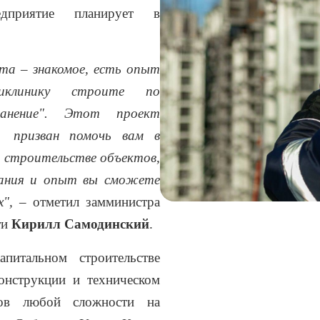
едприятие планирует в
кта – знакомое, есть опыт
иклинику строите по
ранение". Этот проект
) призван помочь вам в
и строительстве объектов,
знания и опыт вы сможете
х",
–
отметил замминистра
ти
Кирилл Самодинский
.
апитальном строительстве
онструкции и техническом
тов любой сложности на